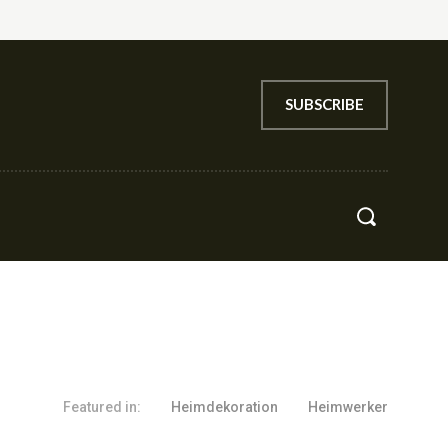
SUBSCRIBE
til
Kontakt
More
Featured in:
Heimdekoration
Heimwerker