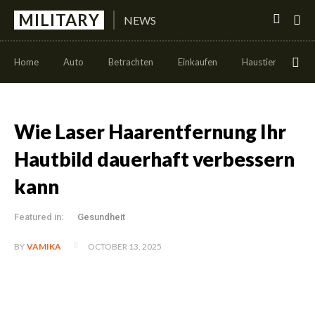
MILITARY
NEWS
Home
Auto
Betrachten
Einkaufen
Haustier
Leb
Wie Laser Haarentfernung Ihr
Hautbild dauerhaft verbessern
kann
Featured in:
Gesundheit
OCTOBER 13, 2025
BY
VAMIKA