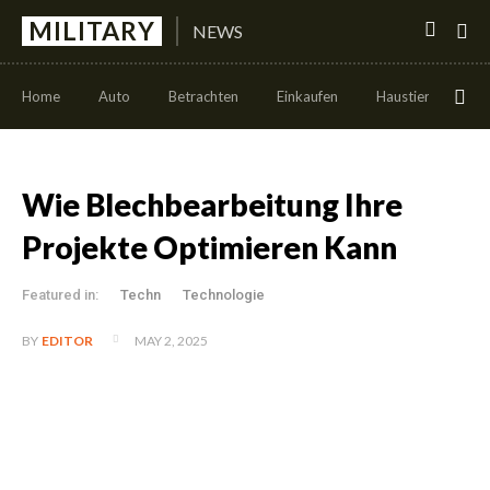
MILITARY
NEWS
Home
Auto
Betrachten
Einkaufen
Haustier
Leb
Wie Blechbearbeitung Ihre
Projekte Optimieren Kann
Featured in:
Techn
Technologie
MAY 2, 2025
BY
EDITOR