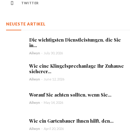
TWITTER
NEUESTE ARTIKEL
Die wichtigsten Dienstleistungen, die Sie
in...
Ailwyn
-
July 30, 2026
Wie eine Klingelsprechanlage Ihr Zuhause
sicherer...
Ailwyn
-
June 12, 2026
Worauf Sie achten sollten, wenn Sie...
Ailwyn
-
May 14, 2026
Wie ein Gartenbauer Ihnen hilft, den...
Ailwyn
-
April 20, 2026