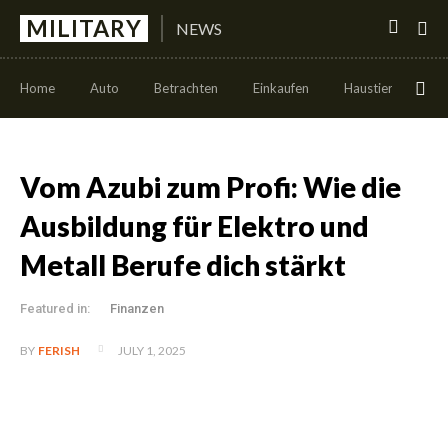
MILITARY
NEWS
Home
Auto
Betrachten
Einkaufen
Haustier
Leb
Vom Azubi zum Profi: Wie die
Ausbildung für Elektro und
Metall Berufe dich stärkt
Featured in:
Finanzen
JULY 1, 2025
BY
FERISH