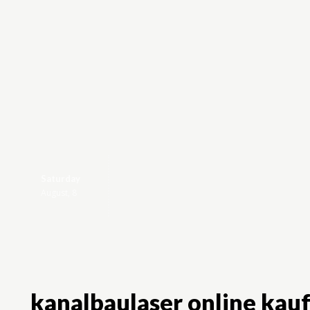
Saturday
Home
Auto
August, 8
kanalbaulaser online kau