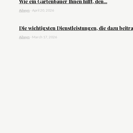
Wie ein Gartenbauer Ihnen hilft, den...
Ailwyn
-
April 20, 2026
Die wichtigsten Dienstleistungen, die dazu beitra
Ailwyn
-
March 17, 2026