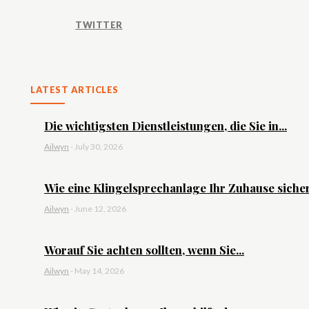
TWITTER
LATEST ARTICLES
Die wichtigsten Dienstleistungen, die Sie in...
Ailwyn
-
July 30, 2026
Wie eine Klingelsprechanlage Ihr Zuhause sichere
Ailwyn
-
June 12, 2026
Worauf Sie achten sollten, wenn Sie...
Ailwyn
-
May 14, 2026