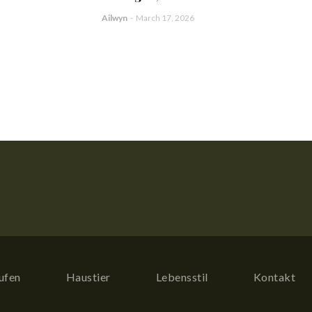
Ailwyn
-
March 17, 2026
ufen
Haustier
Lebensstil
Kontakt