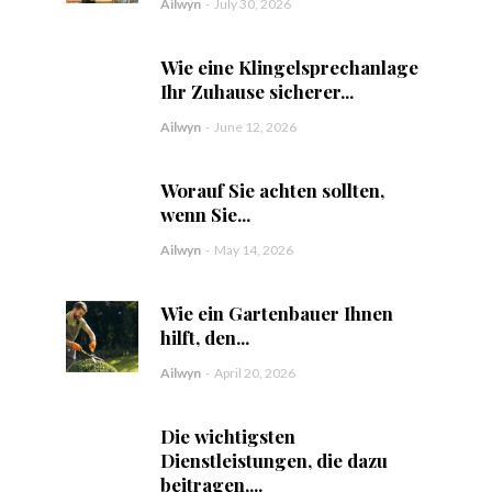
Ailwyn
-
July 30, 2026
Wie eine Klingelsprechanlage
Ihr Zuhause sicherer...
Ailwyn
-
June 12, 2026
Worauf Sie achten sollten,
wenn Sie...
Ailwyn
-
May 14, 2026
Wie ein Gartenbauer Ihnen
hilft, den...
Ailwyn
-
April 20, 2026
Die wichtigsten
Dienstleistungen, die dazu
beitragen,...