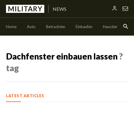
MILITARY
NEWS
Home
Auto
Betrachten
Einkaufen
Haustier
Leb
Dachfenster einbauen lassen
?
tag
LATEST ARTICLES